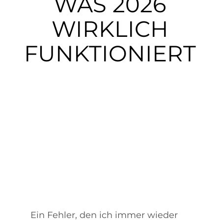
WAS 2026
Presse
WIRKLICH
Mein Buch kaufen
FUNKTIONIERT
Kontakt
🧺
Ein Fehler, den ich immer wieder