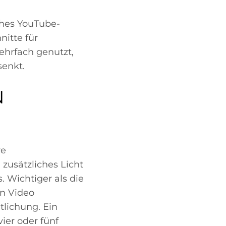
ches YouTube-
nitte für
ehrfach genutzt,
senkt.
N
re
zusätzliches Licht
. Wichtiger als die
in Video
tlichung. Ein
ier oder fünf