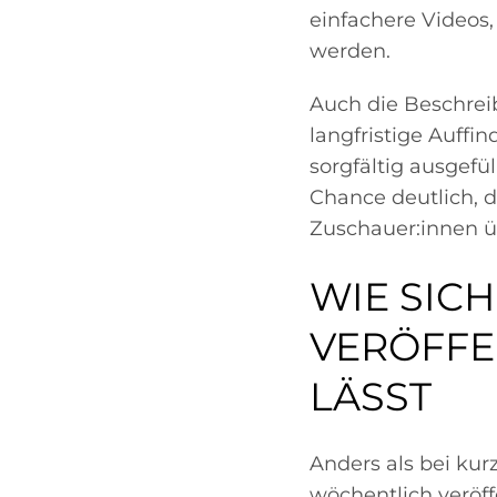
einfachere Videos,
werden.
Auch die Beschrei
langfristige Auffi
sorgfältig ausgefü
Chance deutlich, 
Zuschauer:innen üb
WIE SICH
VERÖFFE
LÄSST
Anders als bei ku
wöchentlich veröf