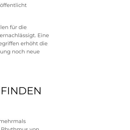
ffentlicht
en für die
ernachlässigt. Eine
griffen erhöht die
chung noch neue
 FINDEN
t mehrmals
in Rhythmus von