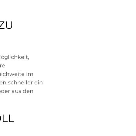
ZU
öglichkeit,
re
eichweite im
en schneller ein
eder aus den
OLL