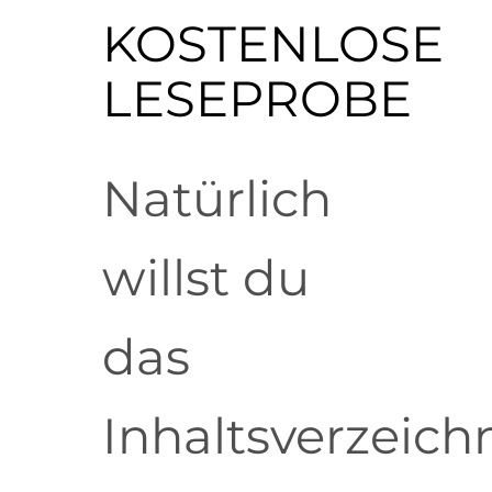
Presse
KOSTENLOSE
Mein Buch kaufen
LESEPROBE
Kontakt
Natürlich
🧺
willst du
das
Inhaltsverzeich