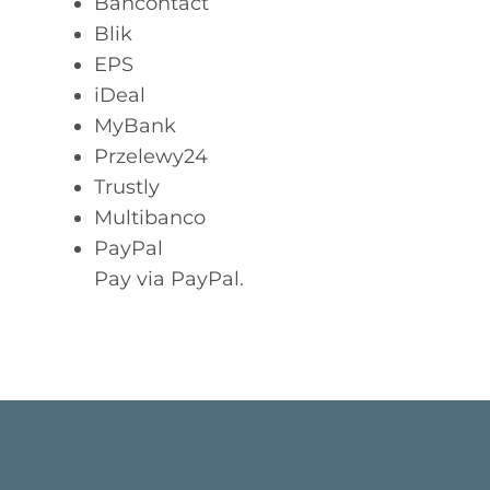
Bancontact
Presse
Blik
EPS
Mein Buch kaufen
iDeal
MyBank
Kontakt
Przelewy24
Trustly
🧺
Multibanco
PayPal
Pay via PayPal.