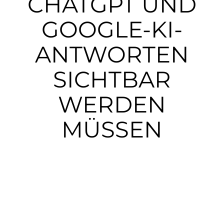
CHATGPT UND
Presse
GOOGLE-KI-
Mein Buch kaufen
ANTWORTEN
Kontakt
SICHTBAR
🧺
WERDEN
MÜSSEN